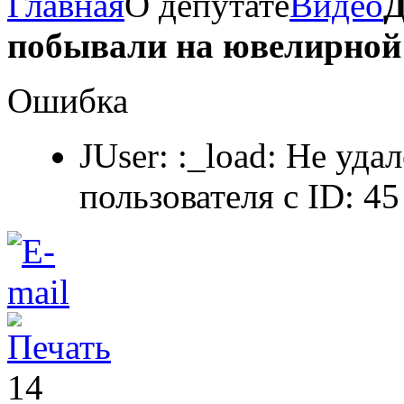
Главная
О депутате
Видео
Д
побывали на ювелирной
Ошибка
JUser: :_load: Не уда
пользователя с ID: 45
14