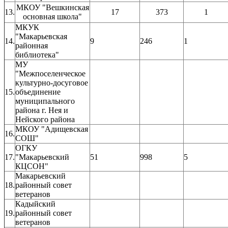
МКОУ "Вешкинская
13.
17
373
1
основная школа"
МКУК
"Макарьевская
14.
9
246
1
районная
библиотека"
МУ
"Межпоселенческое
культурно-досуговое
15.
объединение
муниципального
района г. Нея и
Нейского района
МКОУ "Адищевская
16.
СОШ"
ОГКУ
17.
"Макарьевский
51
998
5
КЦСОН"
Макарьевский
18.
районный совет
ветеранов
Кадыйский
19.
районный совет
ветеранов