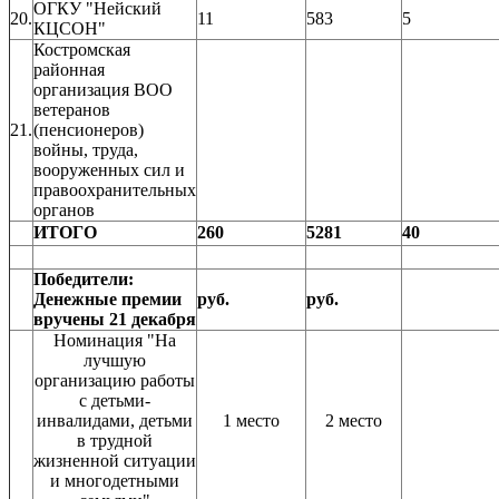
ОГКУ "Нейский
20.
11
583
5
КЦСОН"
Костромская
районная
организация ВОО
ветеранов
21.
(пенсионеров)
войны, труда,
вооруженных сил и
правоохранительных
органов
ИТОГО
260
5281
40
Победители:
Денежные премии
руб.
руб.
вручены 21 декабря
Номинация "На
лучшую
организацию работы
с детьми-
инвалидами, детьми
1 место
2 место
в трудной
жизненной ситуации
и многодетными