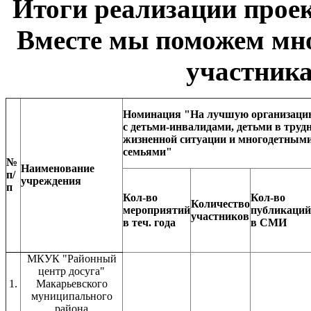
Итоги реализации прое
Вместе мы поможем мн
участник
Номинация "На лучшую организаци
с детьми-инвалидами, детьми в труд
жизненной ситуации и многодетным
семьями"
№
Наименование
п/
учреждения
п
Кол-во
Кол-во
Количество
мероприятий
публикаций
участников
в теч. года
в СМИ
МКУК "Районный
центр досуга"
1.
Макарьевского
муниципального
района