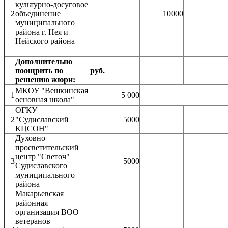
культурно-досуговое
2
объединение
10000
муниципального
района г. Нея и
Нейского района
Дополнительно
поощрить по
руб.
решению жюри:
МКОУ "Вешкинская
1
5 000
основная школа"
ОГКУ
2
"Судиславский
5000
КЦСОН"
Духовно
просветительский
центр "Светоч"
3
5000
Судиславского
муниципального
района
Макарьевская
районная
организация ВОО
ветеранов