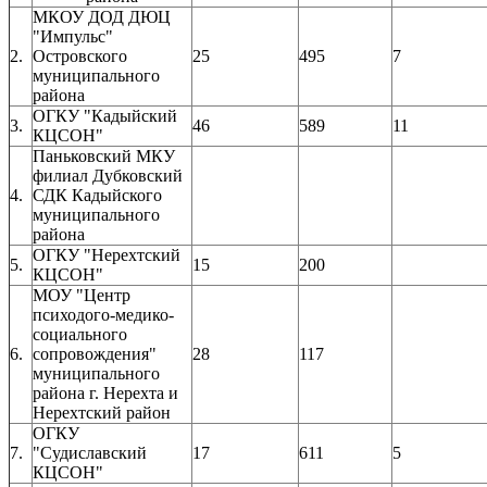
МКОУ ДОД ДЮЦ
"Импульс"
2.
Островского
25
495
7
муниципального
района
ОГКУ "Кадыйский
3.
46
589
11
КЦСОН"
Паньковский МКУ
филиал Дубковский
4.
СДК Кадыйского
муниципального
района
ОГКУ "Нерехтский
5.
15
200
КЦСОН"
МОУ "Центр
психодого-медико-
социального
6.
сопровождения"
28
117
муниципального
района г. Нерехта и
Нерехтский район
ОГКУ
7.
"Судиславский
17
611
5
КЦСОН"