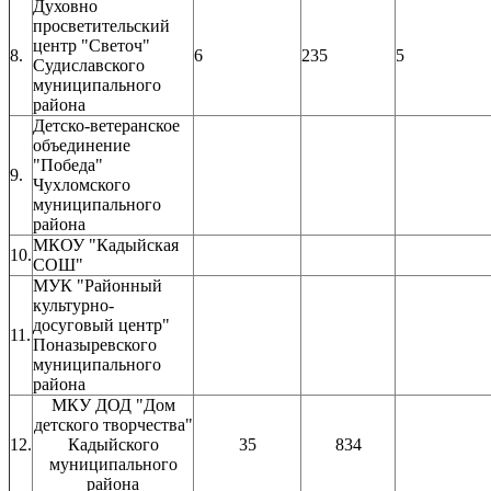
Духовно
просветительский
центр "Светоч"
8.
6
235
5
Судиславского
муниципального
района
Детско-ветеранское
объединение
"Победа"
9.
Чухломского
муниципального
района
МКОУ "Кадыйская
10.
СОШ"
МУК "Районный
культурно-
досуговый центр"
11.
Поназыревского
муниципального
района
МКУ ДОД "Дом
детского творчества"
12.
Кадыйского
35
834
муниципального
района