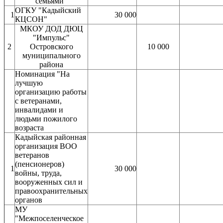
семьями"
ОГКУ "Кадыйский
1
30 000
КЦСОН"
МКОУ ДОД ДЮЦ
"Импульс"
2
Островского
10 000
муниципального
района
Номинация "На
лучшую
организацию работы
с ветеранами,
инвалидами и
людьми пожилого
возраста
Кадыйская районная
организация ВОО
ветеранов
(пенсионеров)
1
30 000
войны, труда,
вооруженных сил и
правоохранительных
органов
МУ
"Межпоселенческое