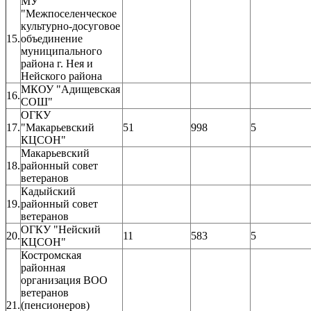
МУ
"Межпоселенческое
культурно-досуговое
15.
объединение
муниципального
района г. Нея и
Нейского района
МКОУ "Адищевская
16.
СОШ"
ОГКУ
17.
"Макарьевский
51
998
5
КЦСОН"
Макарьевский
18.
районный совет
ветеранов
Кадыйский
19.
районный совет
ветеранов
ОГКУ "Нейский
20.
11
583
5
КЦСОН"
Костромская
районная
организация ВОО
ветеранов
21.
(пенсионеров)