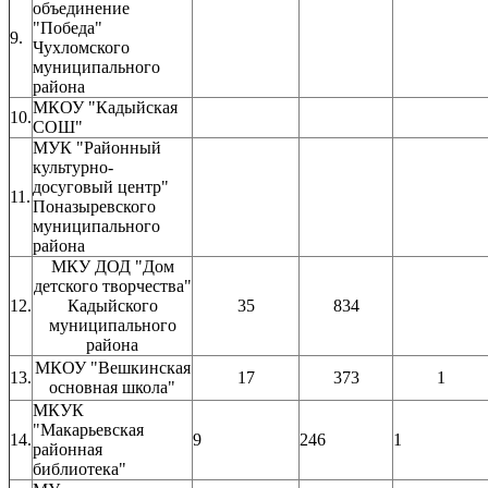
объединение
"Победа"
9.
Чухломского
муниципального
района
МКОУ "Кадыйская
10.
СОШ"
МУК "Районный
культурно-
досуговый центр"
11.
Поназыревского
муниципального
района
МКУ ДОД "Дом
детского творчества"
12.
Кадыйского
35
834
муниципального
района
МКОУ "Вешкинская
13.
17
373
1
основная школа"
МКУК
"Макарьевская
14.
9
246
1
районная
библиотека"