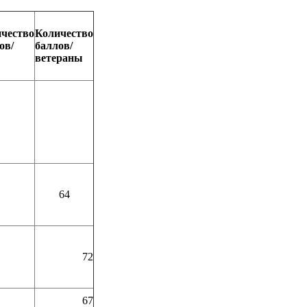
чество
Количество
ов/
баллов/
ветераны
64
72
67