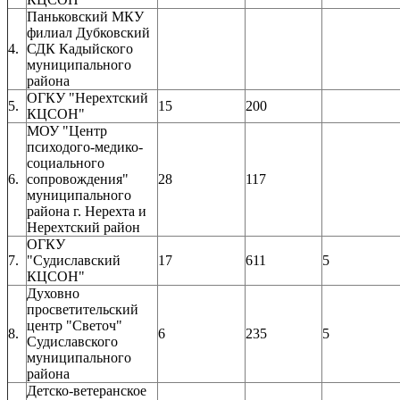
Паньковский МКУ
филиал Дубковский
4.
СДК Кадыйского
муниципального
района
ОГКУ "Нерехтский
5.
15
200
КЦСОН"
МОУ "Центр
психодого-медико-
социального
6.
сопровождения"
28
117
муниципального
района г. Нерехта и
Нерехтский район
ОГКУ
7.
"Судиславский
17
611
5
КЦСОН"
Духовно
просветительский
центр "Светоч"
8.
6
235
5
Судиславского
муниципального
района
Детско-ветеранское