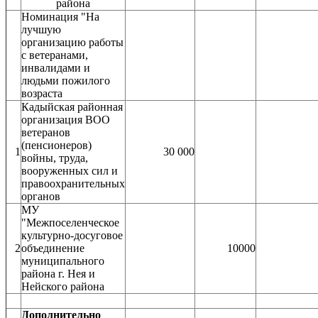
района
Номинация "На
лучшую
организацию работы
с ветеранами,
инвалидами и
людьми пожилого
возраста
Кадыйская районная
организация ВОО
ветеранов
(пенсионеров)
1
30 000
войны, труда,
вооруженных сил и
правоохранительных
органов
МУ
"Межпоселенческое
культурно-досуговое
2
объединение
10000
муниципального
района г. Нея и
Нейского района
Дополнительно