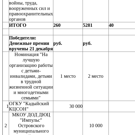
войны, труда,
вооруженных сил и
правоохранительных
органов
ИТОГО
260
5281
40
Победители:
Денежные премии
руб.
руб.
вручены 21 декабря
Номинация "На
лучшую
организацию работы
с детьми-
инвалидами, детьми
1 место
2 место
в трудной
жизненной ситуации
и многодетными
семьями"
ОГКУ "Кадыйский
1
30 000
КЦСОН"
МКОУ ДОД ДЮЦ
"Импульс"
2
Островского
10 000
муниципального