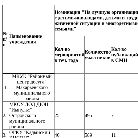
Номинация "На лучшую организаци
с детьми-инвалидами, детьми в труд
жизненной ситуации и многодетным
семьями"
№
Наименование
п/
учреждения
п
Кол-во
Кол-во
Количество
мероприятий
публикаций
участников
в теч. года
в СМИ
МКУК "Районный
центр досуга"
1.
Макарьевского
муниципального
района
МКОУ ДОД ДЮЦ
"Импульс"
2.
Островского
25
495
7
муниципального
района
ОГКУ "Кадыйский
3.
46
589
11
КЦСОН"