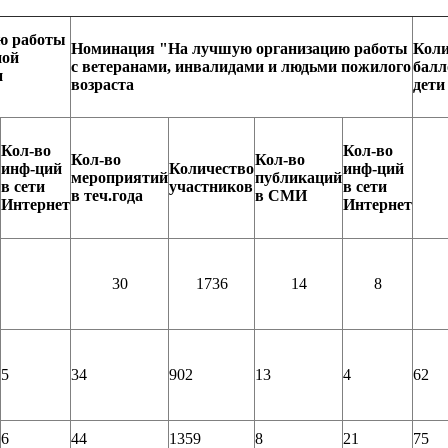
ю работы
Номинация "На лучшую организацию работы
Коли
ной
с ветеранами, инвалидами и людьми пожилого
балл
и
возраста
дети
Кол-во
Кол-во
Кол-во
Кол-во
инф-ций
Количество
инф-ций
мероприятий
публикаций
в сети
участников
в сети
в теч.года
в СМИ
Интернет
Интернет
30
1736
14
8
5
34
902
13
4
62
6
44
1359
8
21
75